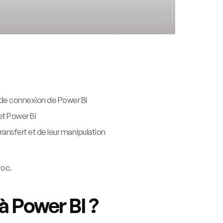
 de connexion de Power BI
t Power BI
transfert et de leur manipulation
roc.
à Power BI ?