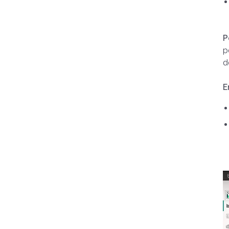
P
p
d
E