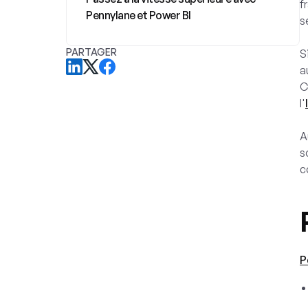
f
Pennylane et Power BI
s
PARTAGER
S
a
C
l'
A
s
c
P