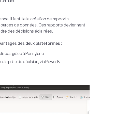
erformant
gence. Il facilite la création de rapports
es sources de données. Ces rapports deviennent
ndre des décisions éclairées.
avantages des deux plateformes
:
alisées grâce à Pennylane
t la prise de décision, via Power BI