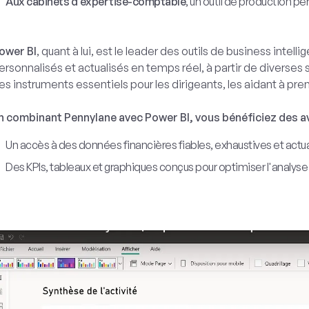
Aux cabinets d’expertise-comptable
, un outil de production p
ower BI
, quant à lui, est le leader des outils de business intelli
ersonnalisés et actualisés en temps réel, à partir de divers
es instruments essentiels pour les dirigeants, les aidant à pre
n combinant Pennylane avec Power BI, vous bénéficiez des 
Un accès à des données financières fiables, exhaustives et actu
Des KPIs, tableaux et graphiques conçus pour optimiser l'analyse e